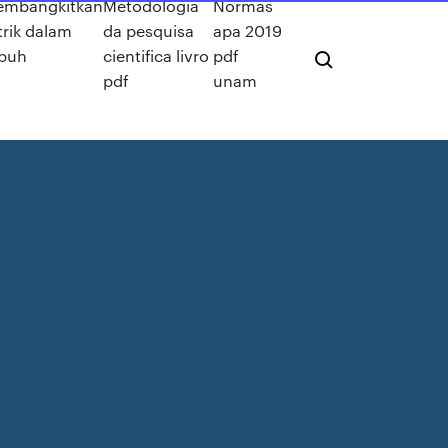
mbangkitkan
Metodologia
Normas
strik dalam
da pesquisa
apa 2019
buh
cientifica livro
pdf
pdf
unam