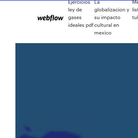
Ejercicios
La
Me
ley de
globalizacion y
li
gases
su impacto
tu
ideales pdf
cultural en
mexico