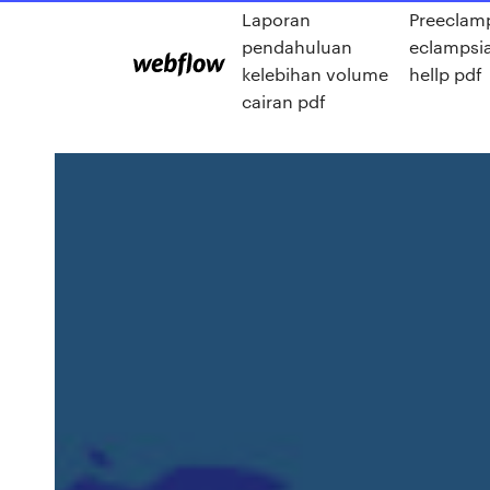
Laporan
Preeclam
pendahuluan
eclampsia
kelebihan volume
hellp pdf
cairan pdf