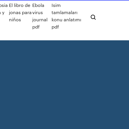
psia
El libro de
Ebola
Isim
 y
jonas para
virus
tamlamaları
niños
journal
konu anlatımı
pdf
pdf