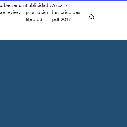
obacterium
Publicidad y
Ascaris
rae review
promocion
lumbricoides
libro pdf
pdf 2017