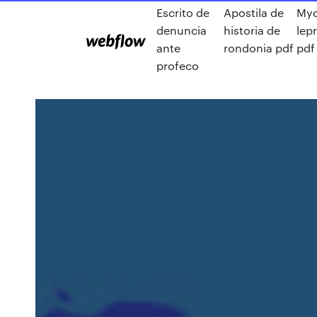
Escrito de
Apostila de
Myc
denuncia
historia de
lep
ante
rondonia pdf
pdf
profeco